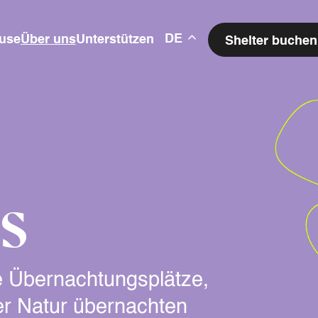
DE
use
Über uns
Unterstützen
Shelter buchen
s
he Übernachtungsplätze,
er Natur übernachten