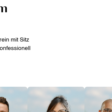
am
ein mit Sitz
konfessionell