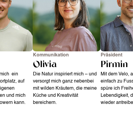
Kommunikation
Präsident
Olivia
Pirmin
 mich ein
Die Natur inspiriert mich – und
Mit dem Velo, 
rtplatz, auf
versorgt mich ganz nebenbei
einfach zu Fus
eigenen
mit wilden Kräutern, die meine
spüre ich Freih
en und mich
Küche und Kreativität
Lebendigkeit, 
powern kann.
bereichern.
wieder antreibe