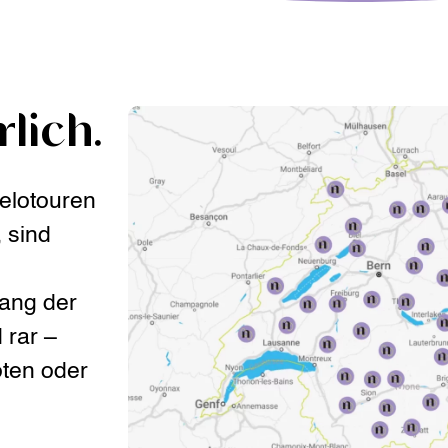
lich.
Velotouren
 sind
ang der
 rar –
oten oder