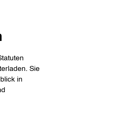
n
Statuten
erladen. Sie
blick in
nd