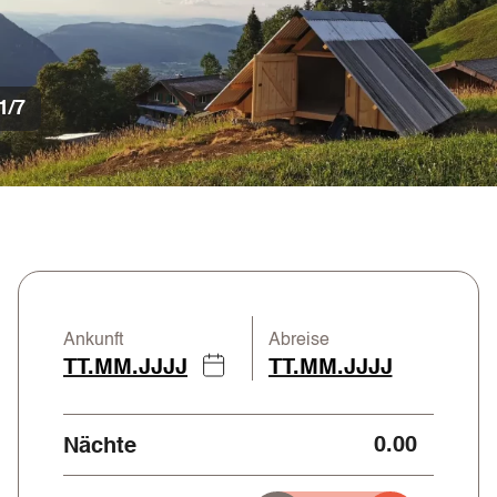
1/7
Ankunft
Abreise
0.00
Nächte