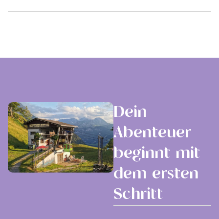
Dein
Abenteuer
beginnt mit
dem ersten
Schritt